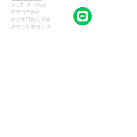
- (
AIoT) 監視系統
-
智慧門禁系統
-
智慧捲門控制系統
-
智慧防災警報系統
-
冰
箱溫控警報系統
-
金庫系統
-
AED
-
GPS智慧車隊管理系統
-
雲端科技系統
-
無線保全系統
-
警民連線通報服務
-
火警連動通報服務
-
5A商辦大樓智能警衛保全方案
台灣總公司
☆
全省免費規劃和服務專線
☆
0800-333-866
地址：高雄市苓雅區中正二路20號6F